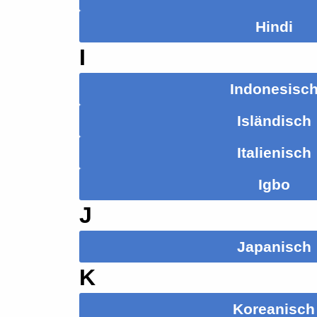
Hindi
I
Indonesisc
Isländisch
Italienisch
Igbo
J
Japanisch
K
Koreanisch