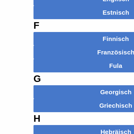
Estnisch
F
Finnisch
Französisc
Fula
G
Georgisch
Griechisch
H
Hebräisch