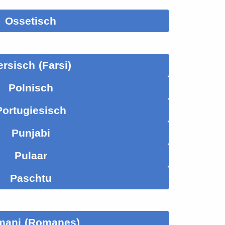
Ossetisch
ersisch (Farsi)
Polnisch
Portugiesisch
Punjabi
Pulaar
Paschtu
mani (Romanes)