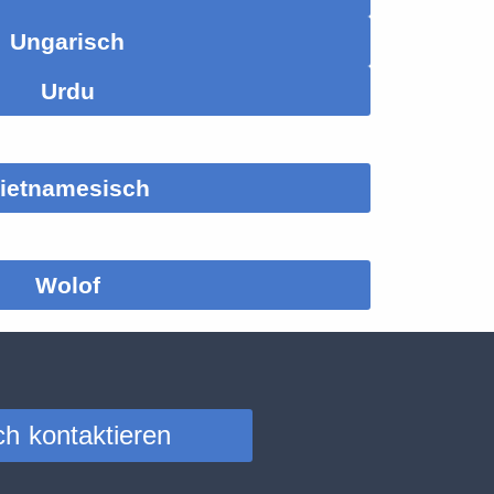
Ungarisch
Urdu
ietnamesisch
Wolof
ch kontaktieren