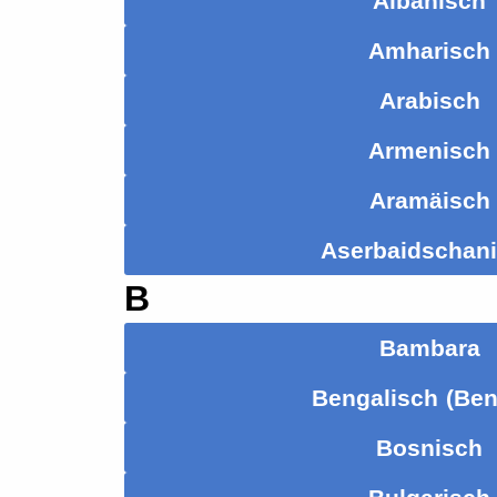
Albanisch
Amharisch
Arabisch
Armenisch
Aramäisch
Aserbaidschan
B
Bambara
Bengalisch (Ben
Bosnisch