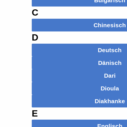
Bulgarisch
C
Chinesisch
D
Deutsch
Dänisch
Dari
Dioula
Diakhanke
E
Englisch