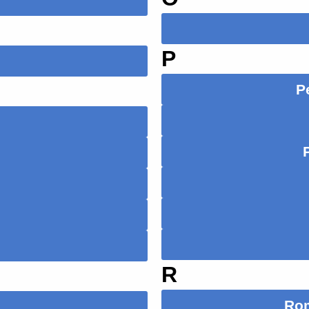
P
P
R
Ro