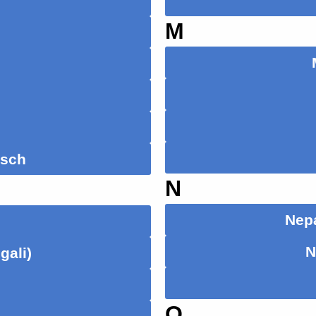
M
isch
N
Nepa
N
gali)
O