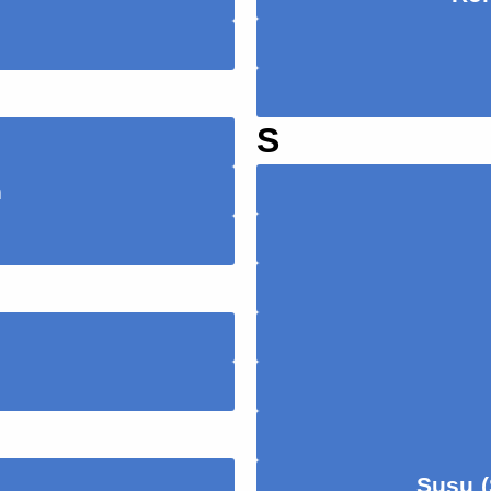
S
h
Susu (