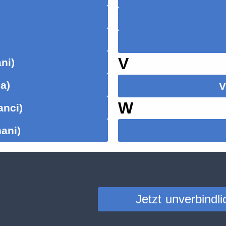
V
ni)
a)
V
W
anci)
ani)
Jetzt unverbindli
o