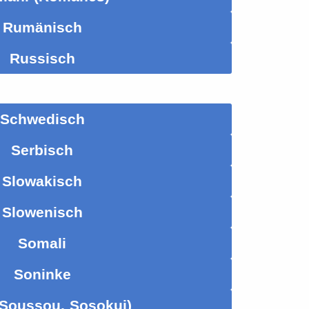
Rumänisch
Russisch
Schwedisch
Serbisch
Slowakisch
Slowenisch
Somali
Soninke
Soussou, Sosokui)