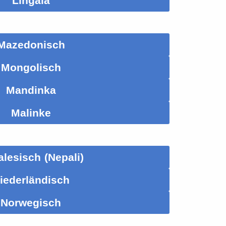
Lingala
Mazedonisch
Mongolisch
Mandinka
Malinke
lesisch (Nepali)
iederländisch
Norwegisch