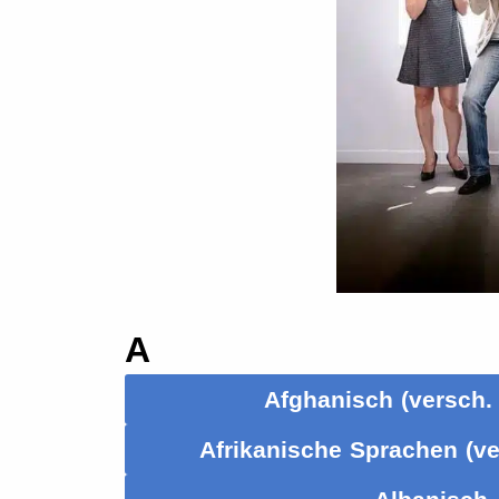
A
Afghanisch (versch. 
Afrikanische Sprachen (ve